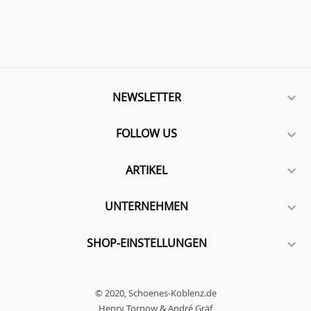
NEWSLETTER

FOLLOW US

ARTIKEL

UNTERNEHMEN

SHOP-EINSTELLUNGEN

© 2020, Schoenes-Koblenz.de
Henry Tornow & André Gräf